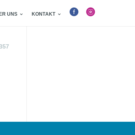


ER UNS
KONTAKT
357