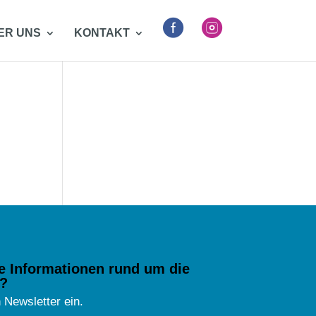


ER UNS
KONTAKT
e Informationen rund um die
?
 Newsletter ein.