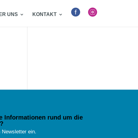


ER UNS
KONTAKT
e Informationen rund um die
?
 Newsletter ein.