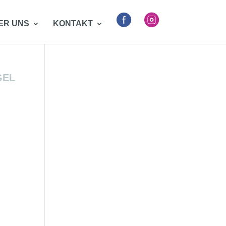


ER UNS
KONTAKT
GEL